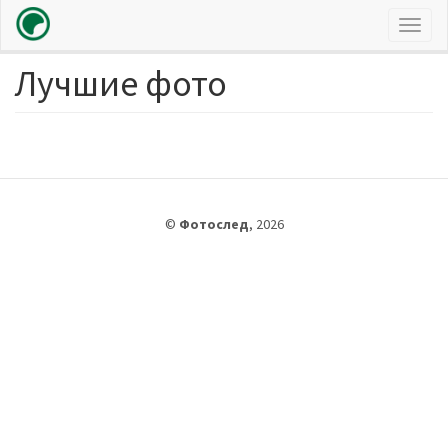
Toggl
naviga
Лучшие фото
Перейти
к
основному
содержанию
©
Фотослед
,
2026