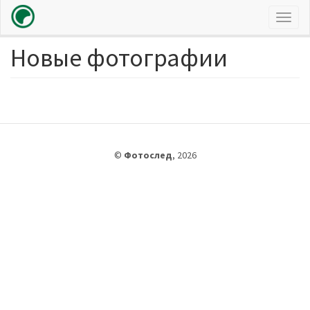
Toggl
naviga
Новые фотографии
Перейти
к
основному
содержанию
©
Фотослед
,
2026