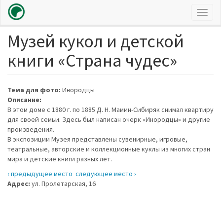
Toggl
naviga
Музей кукол и детской
Перейти
к
книги «Страна чудес»
основному
содержанию
Тема для фото:
Инородцы
Описание:
В этом доме с 1880 г. по 1885 Д. Н. Мамин-Сибиряк снимал квартиру
для своей семьи. Здесь был написан очерк «Инородцы» и другие
произведения.
В экспозиции Музея представлены сувенирные, игровые,
театральные, авторские и коллекционные куклы из многих стран
мира и детские книги разных лет.
‹ предыдущее место
следующее место ›
Адрес:
ул. Пролетарская, 16