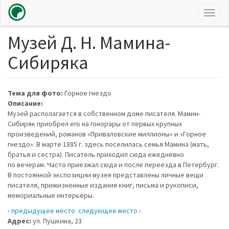
Toggl
naviga
Музей Д. Н. Мамина-
Перейти
к
Сибиряка
основному
содержанию
Тема для фото:
Горное гнездо
Описание:
Музей располагается в собственном доме писателя. Мамин-
Сибиряк приобрел его на гонорары от первых крупных
произведений, романов «Приваловские миллионы» и «Горное
гнездо». В марте 1885 г. здесь поселилась семья Мамина (мать,
братья и сестра). Писатель приходил сюда ежедневно
по вечерам. Часто приезжал сюда и после переезда в Петербург.
В постоянной экспозиции музея представлены личные вещи
писателя, прижизненные издания книг, письма и рукописи,
мемориальные интерьеры.
‹ предыдущее место
следующее место ›
Адрес:
ул. Пушкина, 23